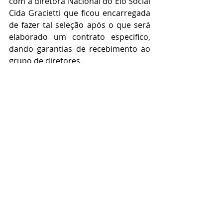
com a diretora Nacional do Elo Social 
Cida Gracietti que ficou encarregada 
de fazer tal seleção após o que será 
elaborado um contrato especifico, 
dando garantias de recebimento ao 
grupo de diretores.
Não tem que saber muito sobre a 
venda das usinas afinal de contas 
nosso portal de internet está fazendo 
isto praticamente sozinho e 
eventuais duvidas que pretensos 
compradores podem ter, a maioria 
delas está esclarecida no vídeo do 
link a seguir. 
https://www.grupoiner.com.br/viabili
dade-economica
Ganho certo para todos, construção 
mais rápida de nossos prédios 
sociais e ao nosso ver, fica mantida 