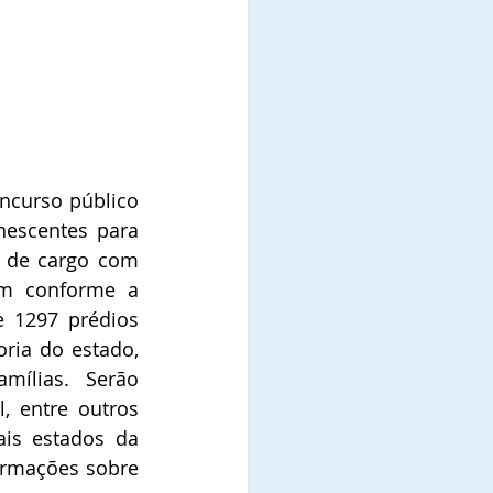
ncurso público 
escentes para 
 de cargo com 
am conforme a 
 1297 prédios 
ria do estado, 
mílias. Serão 
 entre outros 
is estados da 
rmações sobre 