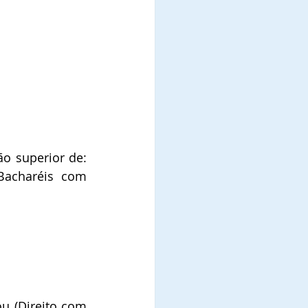
o superior de: 
Bacharéis com 
 (Direito com 