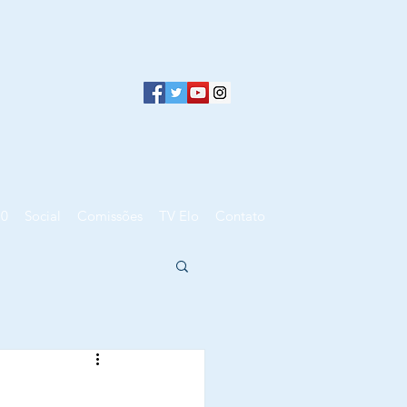
10
Social
Comissões
TV Elo
Contato