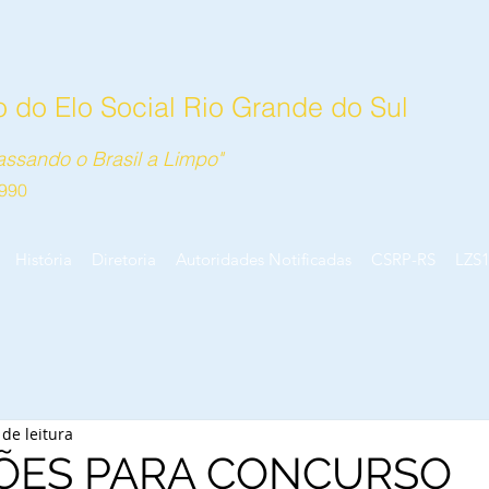
 do Elo Social Rio Grande do Sul
ssando o Brasil a Limpo"
990
História
Diretoria
Autoridades Notificadas
CSRP-RS
LZS
 de leitura
ÇÕES PARA CONCURSO