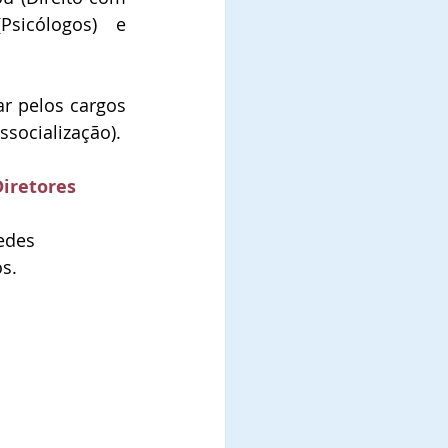
sicólogos)  e 
r pelos cargos 
ssocialização).
iretores
edes 
s.