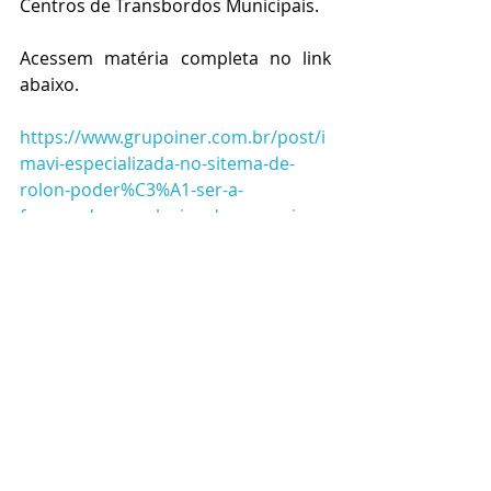
Centros de Transbordos Municipais.
Acessem matéria completa no link 
abaixo.
https://www.grupoiner.com.br/post/i
mavi-especializada-no-sitema-de-
rolon-poder%C3%A1-ser-a-
fornecedora-exclusiva-do-grupo-iner
Posts recentes
Ver tudo