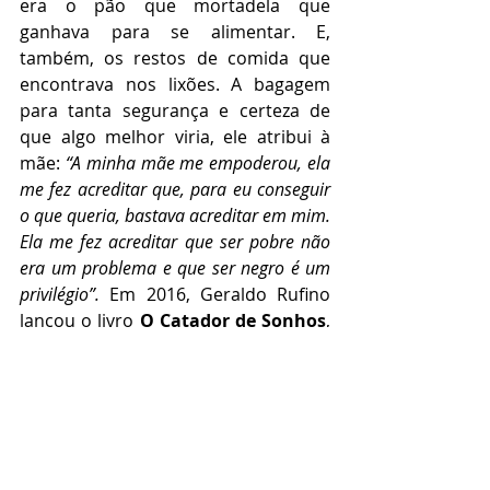
era o pão que mortadela que 
ganhava para se alimentar. E, 
também, os restos de comida que 
encontrava nos lixões. A bagagem 
para tanta segurança e certeza de 
que algo melhor viria, ele atribui à 
mãe: 
“A minha mãe me empoderou, ela 
me fez acreditar que, para eu conseguir 
o que queria, bastava acreditar em mim. 
Ela me fez acreditar que ser pobre não 
era um problema e que ser negro é um 
privilégio”.
 Em 2016, Geraldo Rufino 
lançou o livro 
O Catador de Sonhos
, 
pela editora Gente. O sorriso no 
rosto e atitude sempre positiva, 
levou Geraldo Rufino a realizar 
palestras.
Fonte: Suno Research