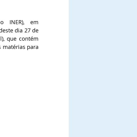
   O Sr. Jomateleno dos Santos Teixeira (Presidente Grupo INER), em 
este dia 27 de 
l), que contém 
 matérias para 