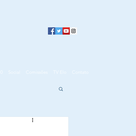
10
Social
Comissões
TV Elo
Contato