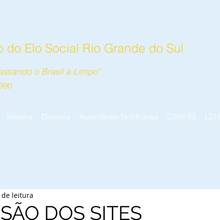
 do Elo Social Rio Grande do Sul
ssando o Brasil a Limpo"
990
História
Diretoria
Autoridades Notificadas
CSRP-RS
LZS
 de leitura
SÃO DOS SITES