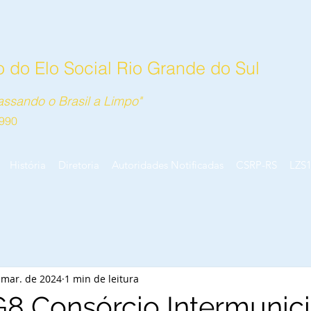
 do Elo Social Rio Grande do Sul
ssando o Brasil a Limpo"
990
História
Diretoria
Autoridades Notificadas
CSRP-RS
LZS
 mar. de 2024
1 min de leitura
G8 Consórcio Intermunici