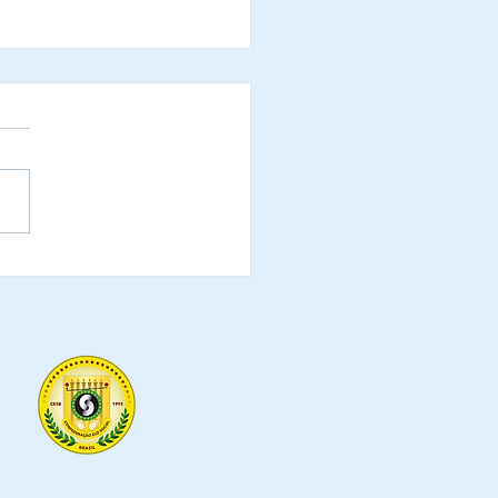
 - Diretoria Nacional
ventos da CESB -
ederação do Elo Social
il - Equipe de
issionais responsável
 organização e
rvisão das solenidades
stado.