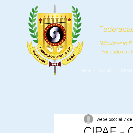
Federação
"Movimento Pa
Fundado em 1
Home
Notícias
CESB
webelosocial
7 de
CIPAE - 