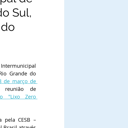
o Sul,
 do
Intermunicipal 
Rio Grande do 
8 de março de 
, reunião de 
to "Lixo Zero 
a pela CESB – 
 Brasil através 