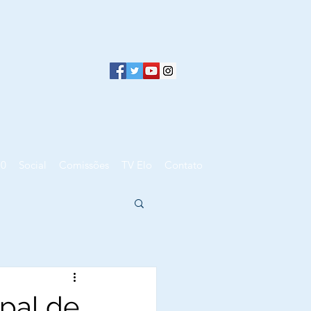
10
Social
Comissões
TV Elo
Contato
pal de