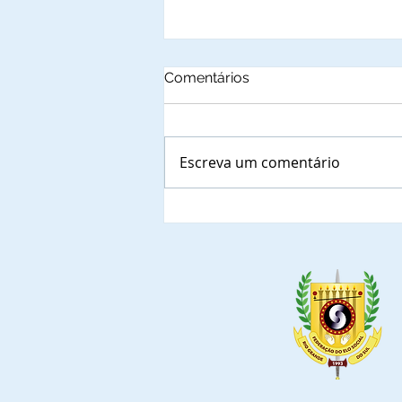
Comentários
Escreva um comentário
Autoridades municipais do
Est. do Rio de Grande do
Sul que confirmaram a
presença nas solenidades
de outorga de Títulos de
Comendadores e
Embaixadoras da Ordem do
Mérito do Elo Social e jantar
solene