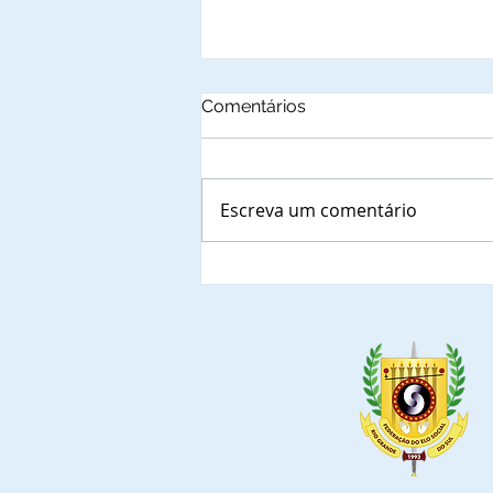
Comentários
Escreva um comentário
Autoridades municipais do
Est. do Rio de Grande do
Sul que confirmaram a
presença nas solenidades
de outorga de Títulos de
Comendadores e
Embaixadoras da Ordem do
Mérito do Elo Social e jantar
solene