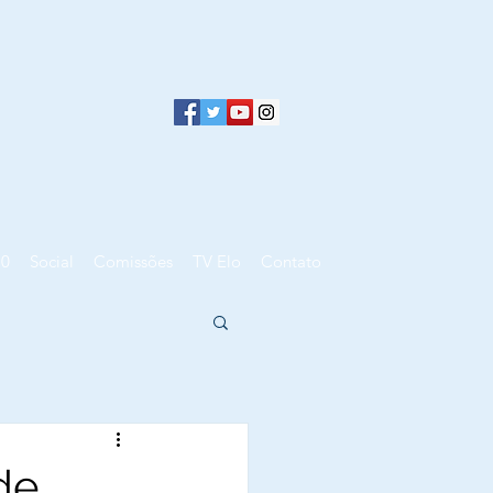
10
Social
Comissões
TV Elo
Contato
de