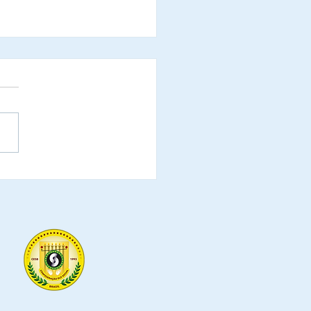
 - Diretoria Nacional
ventos da CESB -
ederação do Elo Social
il - Equipe de
issionais responsável
 organização e
rvisão das solenidades
stado.