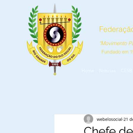
Federação
"Movimento Pa
Fundado em 1
Home
Notícias
CESB
webelosocial
21 d
Chefe de