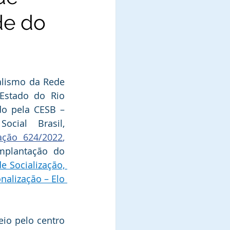
de do
alismo da Rede 
Estado do Rio 
do pela CESB – 
cial Brasil, 
cação 624/2022
, 
mplantação do 
 Socialização, 
nalização – Elo 
io pelo centro 