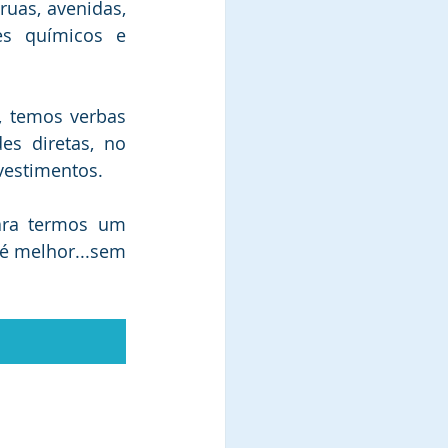
uas, avenidas, 
s químicos e 
 temos verbas 
es diretas, no 
vestimentos.
ara termos um 
é melhor...sem 