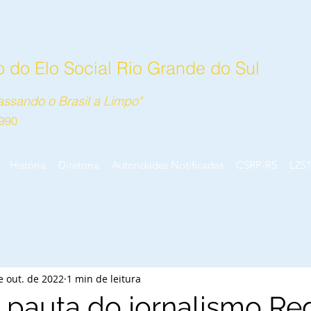
 do Elo Social Rio Grande do Sul
ssando o Brasil a Limpo"
990
História
Diretoria
Autoridades Notificadas
CSRP-RS
LZS
e out. de 2022
1 min de leitura
 pauta do jornalismo Re