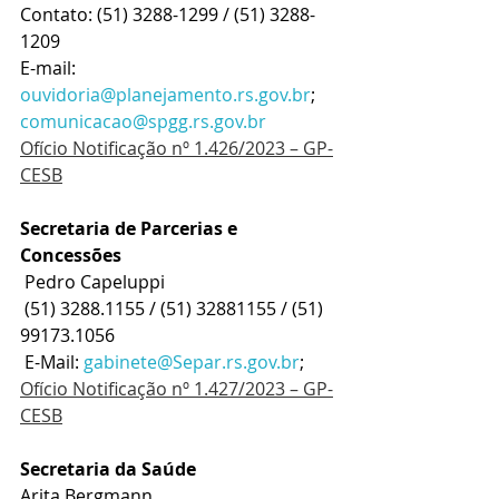
Contato: (51) 3288-1299 / (51) 3288-
1209
E-mail: 
ouvidoria@planejamento.rs.gov.br
; 
comunicacao@spgg.rs.gov.br
Ofício Notificação nº 1.426/2023 – GP-
CESB
Secretaria de Parcerias e 
Concessões
 Pedro Capeluppi
 (51) 3288.1155 / (51) 32881155 / (51) 
99173.1056
 E-Mail: 
gabinete@Separ.rs.gov.br
; 
Ofício Notificação nº 1.427/2023 – GP-
CESB
Secretaria da Saúde
Arita Bergmann