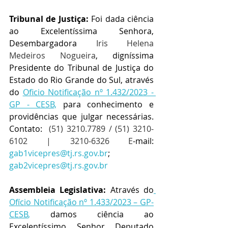
Tribunal de Justiça:
 Foi dada ciência 
ao Excelentíssima Senhora, 
Desembargadora 
Iris Helena 
Medeiros Nogueira
, digníssima 
Presidente do Tribunal de Justiça do 
Estado do Rio Grande do Sul, através 
do 
Oficio Notificação nº 1.432/2023 - 
GP - CESB,
 para conhecimento e 
providências que julgar necessárias. 
Contato: 
(51) 3210.7789 / (51) 3210-
6102 | 3210-6326 E
-mail:  
gab1vicepres@tj.rs.gov.br
;  
gab2vicepres@tj.rs.gov.br
Assembleia Legislativa:
 Através do
Ofício Notificação nº 1.433/2023 – GP-
CESB
,
 damos ciência ao 
Excelentíssimo Senhor Deputado 