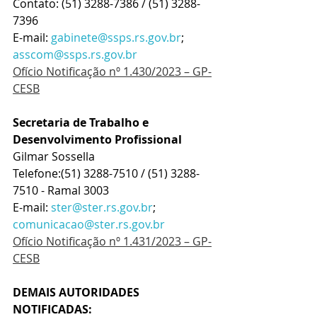
Contato: (51) 3288-7386 / (51) 3288-
7396
E-mail: 
gabinete@ssps.rs.gov.br
; 
asscom@ssps.rs.gov.br
Ofício Notificação nº 1.430/2023 – GP-
CESB
Secretaria de Trabalho e 
Desenvolvimento Profissional
Gilmar Sossella
Telefone:(51) 3288-7510 / (51) 3288-
7510 - Ramal 3003
E-mail: 
ster@ster.rs.gov.br
; 
comunicacao@ster.rs.gov.br
Ofício Notificação nº 1.431/2023 – GP-
CESB
DEMAIS AUTORIDADES 
NOTIFICADAS: