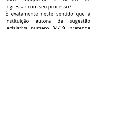
ingressar com seu processo?
É exatamente neste sentido que a 
instituição autora da sugestão 
legislativa numero 34/19, pretende 
ver aprovado seu pedido com a 
transformação em lei, e daí por 
diante qualquer advogado poderá 
fazer uma boa ação de ingressar com 
uma ação de forma gratuita e sem a 
obrigatoriedade de acompanhá-la, já 
que, neste caso deverá o juiz da vara 
preventa imediatamente indicar um 
defensor público.